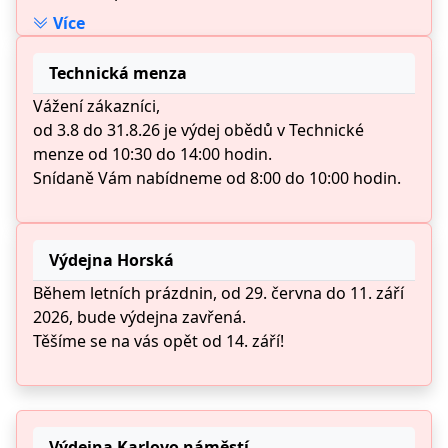
Přejeme Vám hezké letní dny.
Více
Technická menza
Vážení zákazníci,
od 3.8 do 31.8.26 je výdej obědů v Technické
menze od 10:30 do 14:00 hodin.
Snídaně Vám nabídneme od 8:00 do 10:00 hodin.
Výdejna Horská
Během letních prázdnin, od 29. června do 11. září
2026, bude výdejna zavřená.
Těšíme se na vás opět od 14. září!
Výdejna Karlovo náměstí