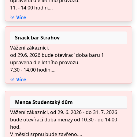
upravena dle letního provozu.
11. - 14.00 hodin.
Děkujeme za pochopení a přejeme Vám příjemné
Více
letní dny.
Snack bar Strahov
Vážení zákazníci,
od 29.6. 2026 bude otevírací doba baru 1
upravena dle letního provozu.
7.30 - 14.00 hodin.
Děkujeme za pochopení a přejeme Vám příjemné
Více
letní dny.
Menza Studentský dům
Vážení zákazníci, od 29. 6. 2026 - do 31. 7. 2026
bude otevírací doba menzy od 10.30 - do 14.00
hod.
V měsíci srpnu bude zavřeno.