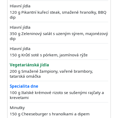
Hlavní jídla
120 g Pikantní kuřecí steak, smažené hranolky, BBQ
dip
Hlavní jídla
350 g Zeleninový salát s uzeným sýrem, majonézový
dip
Hlavní jídla
150 g Krůtí soté s pórkem, jasmínová rýže
Vegetariánská jídla
200 g Smažené žampiony, vařené brambory,
tatarská omáčka
Specialita dne
100 g Italské krémové rizoto se sušenými rajčaty a
krevetami
Minutky
150 g Cheeseburger s hranolkami a dipem