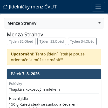
Jídelníčky menz ČVUT
Menza Strahov
Menza Strahov
Týden 32.Oběd
Týden 33.Oběd
Týden 34.Oběd
Upozornění:
Tento jídelní lístek je pouze
orientační a může se měnit!!!
Pátek
7. 8. 2026
Polévky
Thajská s kokosovým mlékem
Hlavní jídla
150 g Kuřecí steak se šunkou a čedarem,