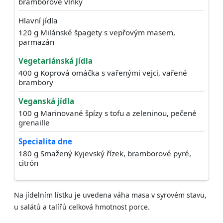
bramborové vlnky
Hlavní jídla
120 g Milánské špagety s vepřovým masem,
parmazán
Vegetariánská jídla
400 g Koprová omáčka s vařenými vejci, vařené
brambory
Veganská jídla
100 g Marinované špízy s tofu a zeleninou, pečené
grenaille
Specialita dne
180 g Smažený Kyjevský řízek, bramborové pyré,
citrón
Na jídelním lístku je uvedena váha masa v syrovém stavu,
u salátů a talířů celková hmotnost porce.